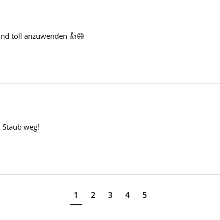
und toll anzuwenden 👍😄
n Staub weg!
1
2
3
4
5