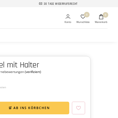
30 TAGE WIDERRUFSRECHT
0
0
l mit Halter
ernebewertungen
(verifiziert)
osten
🛒 AB INS KÖRBCHEN