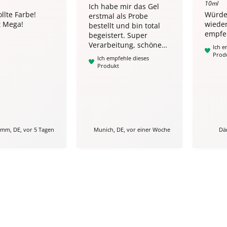
10ml
Ich habe mir das Gel
llte Farbe!
Würde
erstmal als Probe
t Mega!
wieder
bestellt und bin total
empfe
begeistert. Super
Verarbeitung, schönes
Ich e
soft Rose‘. Muss ich
Prod
Ich empfehle dieses
unbedingt wieder
Produkt
bestellen, da es fast
leer ist 🤩 was ich toll
finde, kaum
Hitzeentwicklung 🌸
mm, DE, vor 5 Tagen
Munich, DE, vor einer Woche
Dä