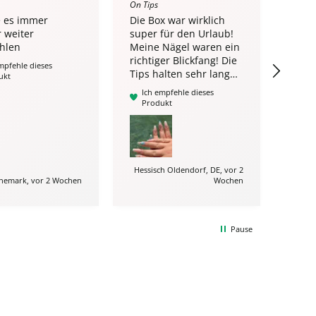
On Tips
Perfect
 es immer
Die Box war wirklich
Perf
 weiter
super für den Urlaub!
super
hlen
Meine Nägel waren ein
zu ve
richtiger Blickfang! Die
mpfehle dieses
Ich
Tips halten sehr lange
ukt
Pro
mit dem Rubber Base!
Ich empfehle dieses
Ich bin völlig zufrieden
Produkt
mit den Produkten von
Lyni!🤗
Hessisch Oldendorf, DE, vor 2
nemark, vor 2 Wochen
Wochen
Mu
Pause