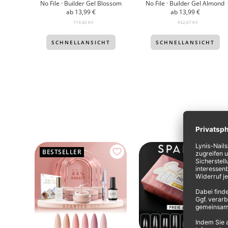
No File · Builder Gel Blossom
No File · Builder Gel Almond
Angebotspreis
Angebotspreis
ab 13,99 €
ab 13,99 €
719,00 €
/
l
932,67 €
/
l
SCHNELLANSICHT
SCHNELLANSICHT
BESTSELLER