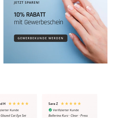
JETZT SPAREN!
10% RABATT
mit Gewerbeschein
GEWERBEKUNDE WERDEN
ud H
Sara Z
Katja 
izierter Kunde
Verifizierter Kunde
Ver
· Glazed Cat Eye Set
Ballerina Kurz · Clear · Press
Ombre