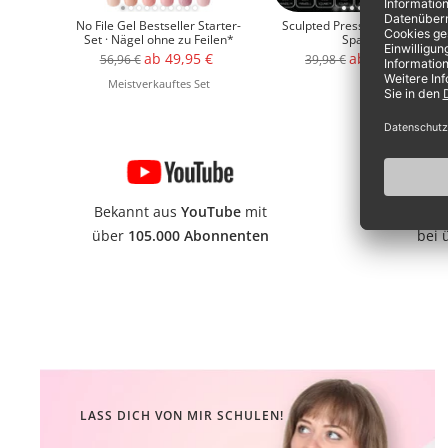
No File Gel Bestseller Starter-
Sculpted Pressonnails · Wahl-
Set · Nägel ohne zu Feilen*
Sparset
Angebotspreis
Angebotspreis
ab 49,95 €
ab 35,99 €
Regulärer
Regulärer
56,96 €
39,98 €
Preis
Preis
Meistverkauftes Set
Bekannt aus
YouTube
mit
5,0 S
über
105.000 Abonnenten
bei 
LASS DICH VON MIR SCHULEN!