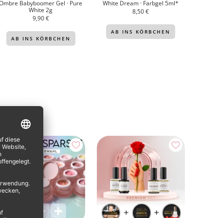
Ombre Babyboomer Gel · Pure
White Dream · Farbgel 5ml*
M
White 2g
Press
Angebotspreis
8,50 €
Angebotspreis
9,90 €
AB INS KÖRBCHEN
AB INS KÖRBCHEN