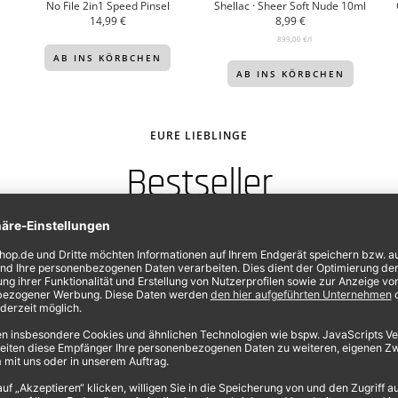
No File 2in1 Speed Pinsel
Shellac · Sheer Soft Nude 10ml
Angebotspreis
Angebotspreis
14,99 €
8,99 €
899,00 €
/
l
AB INS KÖRBCHEN
AB INS KÖRBCHEN
EURE LIEBLINGE
Bestseller