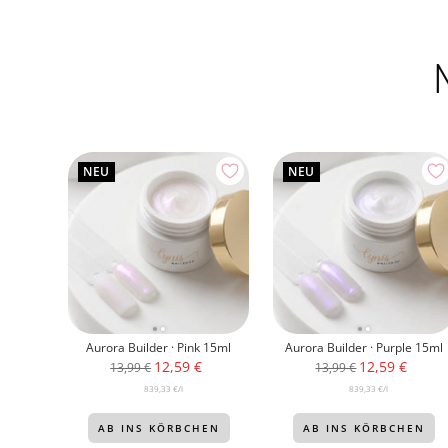
NEU
NEU
Aurora Builder · Pink 15ml
Aurora Builder · Purple 15ml
Angebotspreis
Angebotspre
12,59 €
12,59 €
Regulärer
Regulärer
13,99 €
13,99 €
Preis
Preis
839,33 €
/
l
839,33 €
/
l
AB INS KÖRBCHEN
AB INS KÖRBCHEN