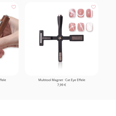
ffekt
Multitool Magnet · Cat Eye Effekt
Angebotspreis
7,99 €