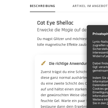
BESCHREIBUNG
ARTIKEL IM ANGEBOT
Cat Eye Shellac
Erwecke die Magie auf deinen Nägel
Du magst Glitzer und möchtest ein bisschen
tolle magnetische Effekte zaubern.
Die richtige Anwendung
Zuerst trägst du eine Schicht auf und läs
diese ganz normal aushärten. Dann trägs
du eine zweite Schicht des Cat Eye Shella
auf und hältst einen starken Magneten i
der gewünschten Weise über das noch
feuchte Gel. Warte ein paar Sekunden,
bestaune dann dein Ergebnis und härte