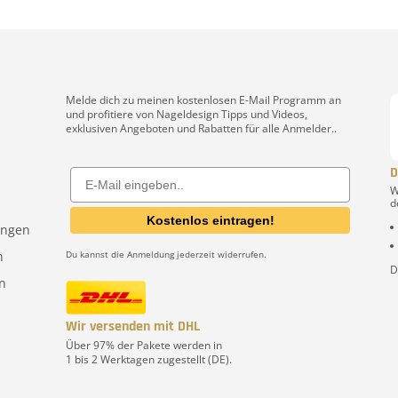
Melde dich zu meinen kostenlosen E-Mail Programm an
und profitiere von Nageldesign Tipps und Videos,
exklusiven Angeboten und Rabatten für alle Anmelder..
D
Email
W
d
Kostenlos eintragen!
ungen
n
Du kannst die Anmeldung jederzeit widerrufen.
D
n
Wir versenden mit DHL
Über 97% der Pakete werden in
1 bis 2 Werktagen zugestellt (DE).