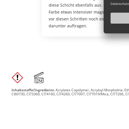
diese Schicht ebenfalls aus. Wenn du die
Farbe etwas intensiver magst, kannst du
vor diesen Schritten noch ein Weiß
darunter auftragen.
Inhaltsstoffe/Ingredients:
Acrylates Copolymer, Acryloyl Morpholine, Et
CI60730, CI73360, CI74160, CI74260, CI77007, CI77019/Mica, CI77266, CI