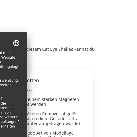
 geht's! Mit diesem Cat Eye Shellac kannst du
Eigenschaften
mittelviskos
muss mit einem starken Magneten
verwendet werden
kann mit Aceton Remover abgelöst
werden (sofern kein Gel oder Ultra
Bond darunter aufgetragen wurde)
kann für jede Art von Modellage