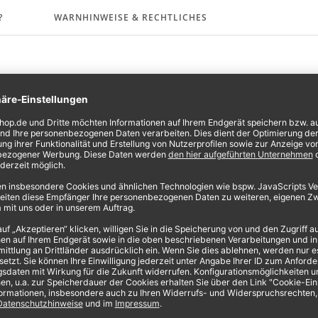
?
WARNHINWEISE & RECHTLICHES
n!
 mit der Physik spielen? Dann schnapp dir einen Magneten und los
Mein Tipp für dich
st
Für den optimalen Effekt brauchst du
t
einen starken Magneten. Diesen findest
c
du bei uns im Shop. Gellacke/Gelpolish
n
sollte man immer sehr dünn auftragen,
damit sie ideal aushärten und keine
unausgehärteten Stellen bilden.