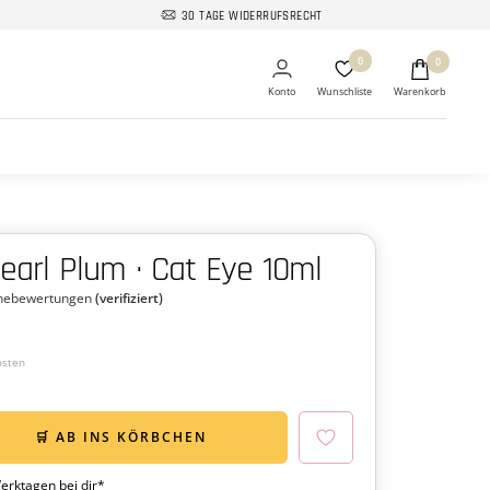
30 TAGE WIDERRUFSRECHT
0
0
Pearl Plum · Cat Eye 10ml
rnebewertungen
(verifiziert)
osten
🛒 AB INS KÖRBCHEN
Werktagen bei dir*