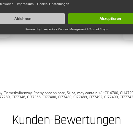
hyl Trimethylbenzoyl Phenylphosphinate, Silica, may contain +/-: CI14700, CI147
77289, CI77346, CI77356, CI77400, CI77480, CI77489, CI77492, CI77499, CI7774
Kunden-Bewertungen