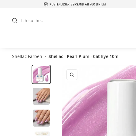
Direkt
KOSTENLOSER VERSAND AB 70€ (IN DE)
zum
Inhalt
Shellac Farben
›
Shellac · Pearl Plum · Cat Eye 10ml
Zoom