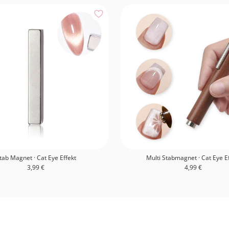
tab Magnet · Cat Eye Effekt
Multi Stabmagnet · Cat Eye E
Angebotspreis
Angebotspreis
3,99 €
4,99 €