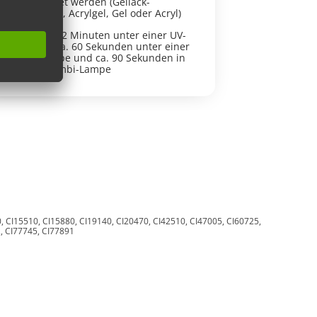
verwendet werden (Gellack-
Maniküre, Acrylgel, Gel oder Acryl)
härtet in 2 Minuten unter einer UV-
Lampe, ca. 60 Sekunden unter einer
LED-Lampe und ca. 90 Sekunden in
einer Kombi-Lampe
20, CI15510, CI15880, CI19140, CI20470, CI42510, CI47005, CI60725,
2, CI77745, CI77891