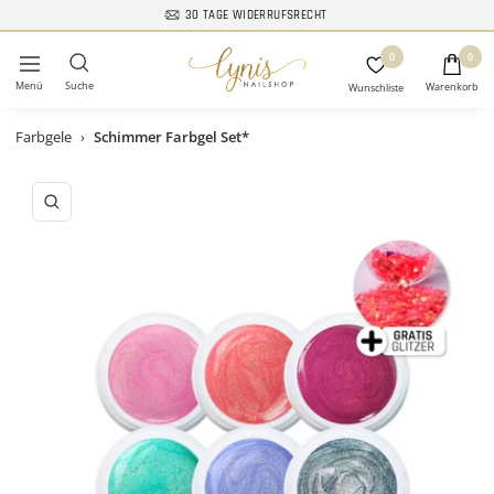
Direkt
30 TAGE WIDERRUFSRECHT
zum
Lynis-
0
Inhalt
0
Navigation
Nailshop
Farbgele
›
Schimmer Farbgel Set*
Zoom