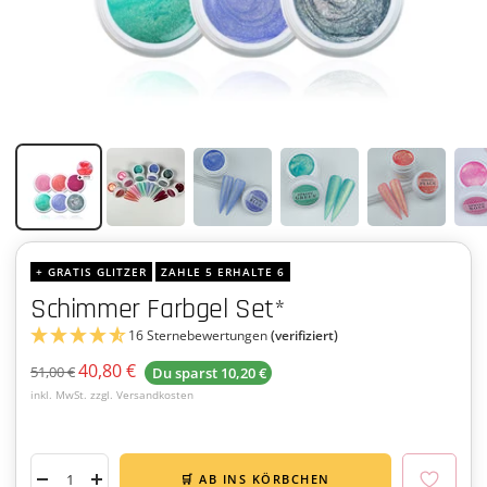
+ GRATIS GLITZER
ZAHLE 5 ERHALTE 6
Schimmer Farbgel Set*
16 Sternebewertungen
(verifiziert)
Angebotspreis
40,80 €
Regulärer
51,00 €
Du sparst
10,20 €
Preis
inkl. MwSt. zzgl. Versandkosten
🛒 AB INS KÖRBCHEN