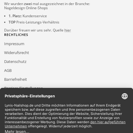
Wir wurden
zwei
mal ausgezeichnet in der Branche:
Nageldesign Online-Shops
1. Platz:
Kundenservice
TOP
Preis-Leistungs-Verhältnis
Darüber freuen wir uns sehr. Quelle
hier
RECHTLICHES
Impressum
Widerufsrecht
Datenschutz
AGB
Barriefreiheit
Barriere-Einstellungen
2026 Lynis-Nailshop.de | Alle Rechte vorbehalten | Dein Nailshop für Nageldesign
Produkte
*Gilt für Lieferungen innerhalb Deutschlands, Lieferzeiten für andere Länder
entnehmen Sie bitte der Schaltfläche mit den Versandinformationen.
*Alle Preise verstehen sich inklusive Mehrwertsteuer und zzgl. Versandkosten
Wir akzeptieren