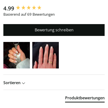
4.99
New content loaded
Basierend auf 69 Bewertungen
Bewertung schreiben
Sortieren
Produktbewertungen