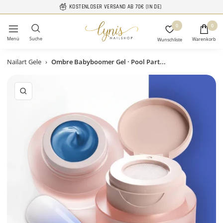
Direkt
KOSTENLOSER VERSAND AB 70€ (IN DE)
zum
Lynis-
0
Inhalt
0
Navigation
Nailshop
Nailart Gele
›
Ombre Babyboomer Gel · Pool Part...
Zoom