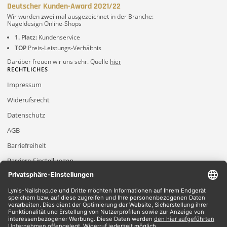
Deutscher Kunden-Award 2021/22
Wir wurden
zwei
mal ausgezeichnet in der Branche:
Nageldesign Online-Shops
1. Platz:
Kundenservice
TOP
Preis-Leistungs-Verhältnis
Darüber freuen wir uns sehr. Quelle
hier
RECHTLICHES
Impressum
Widerufsrecht
Datenschutz
AGB
Barriefreiheit
Barriere-Einstellungen
2026 Lynis-Nailshop.de | Alle Rechte vorbehalten | Dein Nailshop für Nageldesign
Produkte
*Gilt für Lieferungen innerhalb Deutschlands, Lieferzeiten für andere Länder
entnehmen Sie bitte der Schaltfläche mit den Versandinformationen.
*Alle Preise verstehen sich inklusive Mehrwertsteuer und zzgl. Versandkosten