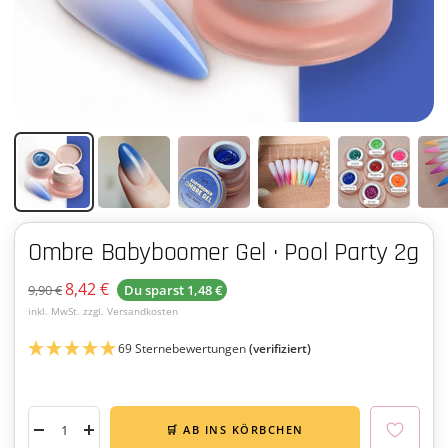
Ombre Babyboomer Gel · Pool Party 2g
Angebotspreis
8,42 €
Regulärer
9,90 €
Du sparst
1,48 €
Preis
inkl. MwSt. zzgl. Versandkosten
69 Sternebewertungen
(verifiziert)
🛒 AB INS KÖRBCHEN
Menge
Menge