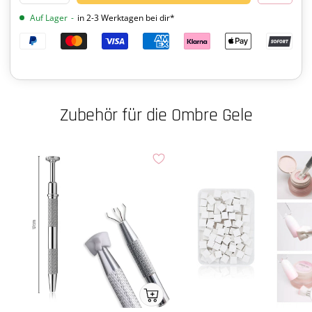
verringern
erhöhen
Auf Lager
-
in 2-3 Werktagen bei dir*
Zubehör für die Ombre Gele
Ab
ins