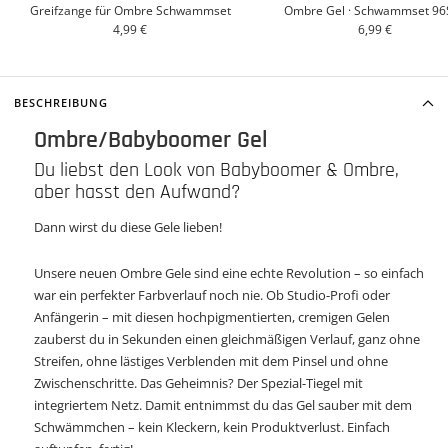
Greifzange für Ombre Schwammset
Ombre Gel · Schwammset 96S
Körbchenmobile-
Angebotspreis
Angebotspreis
4,99 €
6,99 €
atc
BESCHREIBUNG
Ombre/Babyboomer Gel
Du liebst den Look von Babyboomer & Ombre,
aber hasst den Aufwand?
Dann wirst du diese Gele lieben!
Unsere neuen Ombre Gele sind eine echte Revolution – so einfach
war ein perfekter Farbverlauf noch nie. Ob Studio-Profi oder
Anfängerin – mit diesen hochpigmentierten, cremigen Gelen
zauberst du in Sekunden einen gleichmäßigen Verlauf, ganz ohne
Streifen, ohne lästiges Verblenden mit dem Pinsel und ohne
Zwischenschritte. Das Geheimnis? Der Spezial-Tiegel mit
integriertem Netz. Damit entnimmst du das Gel sauber mit dem
Schwämmchen – kein Kleckern, kein Produktverlust. Einfach