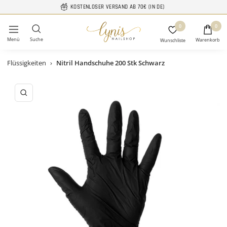
Direkt
KOSTENLOSER VERSAND AB 70€ (IN DE)
zum
Lynis-
0
Inhalt
0
Navigation
Nailshop
Flüssigkeiten
›
Nitril Handschuhe 200 Stk Schwarz
Zoom