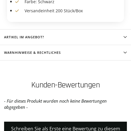
Farbe: Schwarz
Versandeinheit 200 Stück/Box
ARTIKEL IM ANGEBOT?
WARNHINWEISE & RECHTLICHES
Kunden-Bewertungen
- Für dieses Produkt wurden noch keine Bewertungen
New content loaded
abgegeben -
Schreiben Sie als Erste eine Bewertung zu diesem