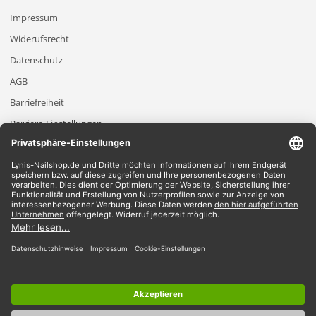
Impressum
Widerufsrecht
Datenschutz
AGB
Barriefreiheit
Barriere-Einstellungen
2026 Lynis-Nailshop.de | Alle Rechte vorbehalten | Dein Nailshop für Nageldesign
Produkte
*Gilt für Lieferungen innerhalb Deutschlands, Lieferzeiten für andere Länder
entnehmen Sie bitte der Schaltfläche mit den Versandinformationen.
*Alle Preise verstehen sich inklusive Mehrwertsteuer und zzgl. Versandkosten
Wir akzeptieren
Du findest bei uns alles im Bereich
UV-Gele
|
Shellac
|
Acryl
|
Nailart