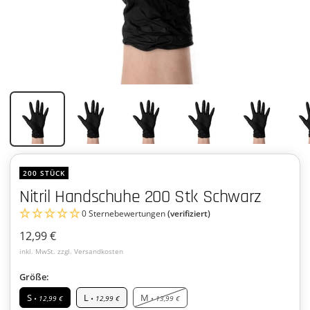
200 STÜCK
Nitril Handschuhe 200 Stk Schwarz
0 Sternebewertungen
(verifiziert)
Angebotspreis
12,99 €
inkl. MwSt. zzgl. Versandkosten
Größe:
S
L
M
• 12,99 €
• 12,99 €
• 13,99 €