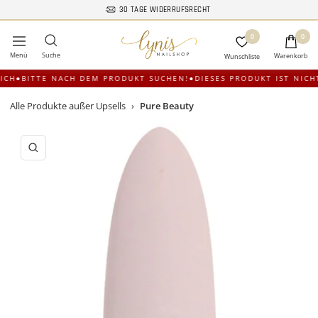
Direkt
30 TAGE WIDERRUFSRECHT
zum
Lynis-
0
Inhalt
0
Navigation
Nailshop
ICH
●
BITTE NACH DEM PRODUKT SUCHEN!
●
DIESES PRODUKT IST NICH
Alle Produkte außer Upsells
›
Pure Beauty
Zoom