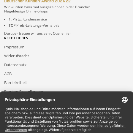
Deutscher Kunden-Award 2021/22
Wir wurden
zwei
mal ausgezeichnet in der Branche:
Nageldesign Online-Shops
1. Platz:
Kundenservice
TOP
Preis-Leistungs-Verhältnis
Darüber freuen wir uns sehr. Quelle
hier
RECHTLICHES
Impressum
Widerufsrecht
Datenschutz
AGB
Barriefreiheit
Barriere-Einstellungen
2026 Lynis-Nailshop.de | Alle Rechte vorbehalten | Dein Nailshop für Nageldesign
Produkte
*Gilt für Lieferungen innerhalb Deutschlands, Lieferzeiten für andere Länder
entnehmen Sie bitte der Schaltfläche mit den Versandinformationen.
*Alle Preise verstehen sich inklusive Mehrwertsteuer und zzgl. Versandkosten
Wir akzeptieren