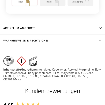
ARTIKEL IM ANGEBOT?
WARNHINWEISE & RECHTLICHES
Inhaltsstoffe/Ingredients:
Acrylates Copolymer, Acryloyl Morpholine, Ethyl
Trimethylbenzoyl Phenylphosphinate, Silica, may contain +/-: CI77266,
CI77891, CI73360, CI15880, CI74160, CI74260, CI19140, CI60725,
CI77019/Mica
Kunden-Bewertungen
4.85
New content loaded