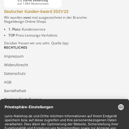
5,0 Sterne Bewertung
auf 1.884 Rezensionen
Deutscher Kunden-Award 2021/22
Wir wurden
zwei
mal ausgezeichnet in der Branche:
Nageldesign Online-Shops
1. Platz:
Kundenservice
TOP
Preis-Leistungs-Verhältnis
Darüber freuen wir uns sehr. Quelle
hier
RECHTLICHES
Impressum
Widerufsrecht
Datenschutz
AGB
Barriefreiheit
Barriere-Einstellungen
2026 Lynis-Nailshop.de | Alle Rechte vorbehalten | Dein Nailshop für Nageldesign
Produkte
*Gilt für Lieferungen innerhalb Deutschlands, Lieferzeiten für andere Länder