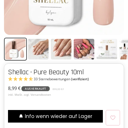
Shellac · Pure Beauty 10ml
33 Sternebewertungen
(verifiziert)
Angebotspreis
8,99 €
AUSVERKAUFT
899,00 €
/
l
inkl. MwSt. zzgl. Versandkosten
🔔 Info wenn wieder auf Lager