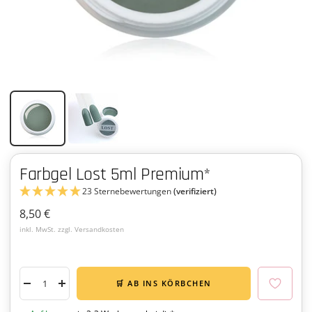
Farbgel Lost 5ml Premium*
23 Sternebewertungen
(verifiziert)
Angebotspreis
8,50 €
inkl. MwSt. zzgl. Versandkosten
🛒 AB INS KÖRBCHEN
Menge
Menge
verringern
erhöhen