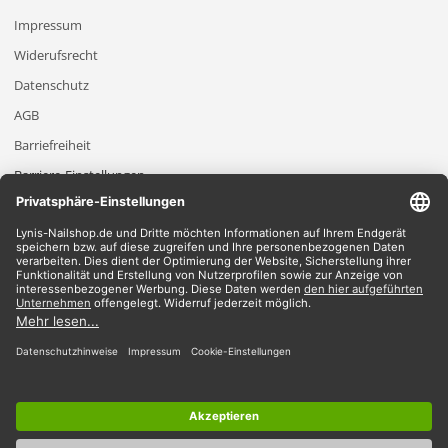
Impressum
Widerufsrecht
Datenschutz
AGB
Barriefreiheit
Barriere-Einstellungen
2026 Lynis-Nailshop.de | Alle Rechte vorbehalten | Dein Nailshop für Nageldesign
Produkte
*Gilt für Lieferungen innerhalb Deutschlands, Lieferzeiten für andere Länder
entnehmen Sie bitte der Schaltfläche mit den Versandinformationen.
*Alle Preise verstehen sich inklusive Mehrwertsteuer und zzgl. Versandkosten
Wir akzeptieren
Du findest bei uns alles im Bereich
UV-Gele
|
Shellac
|
Acryl
|
Nailart