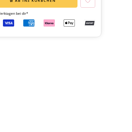
🛒 AB INS KÖRBCHEN
Werktagen bei dir*