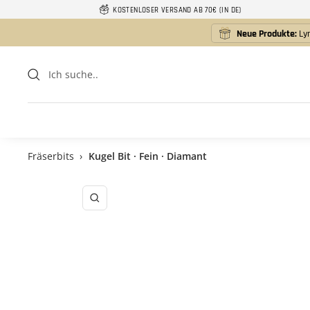
Direkt
KOSTENLOSER VERSAND AB 70€ (IN DE)
zum
Neue Produkte:
Lyn
Inhalt
Fräserbits
›
Kugel Bit · Fein · Diamant
Zoom