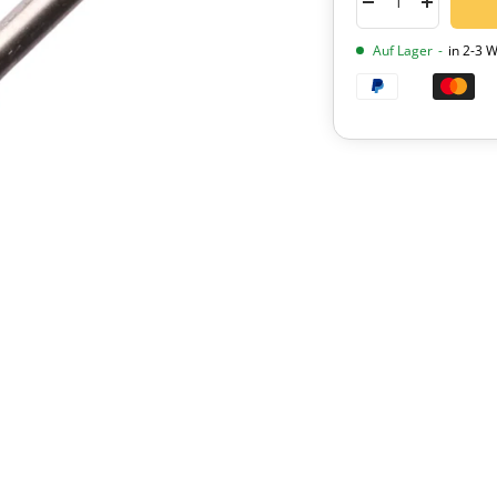
Menge
Menge
verringern
erhöhen
Auf Lager
-
in 2-3 