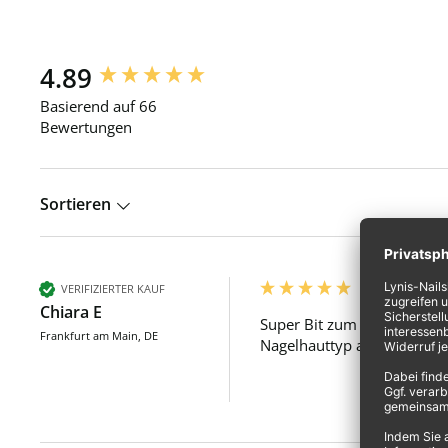
4.89
New content loaded
Basierend auf 66
Bewertungen
Sortieren
VERIFIZIERTER KAUF
Chiara E
Super Bit zum entfernen de
Frankfurt am Main, DE
Nagelhauttyp ab. 