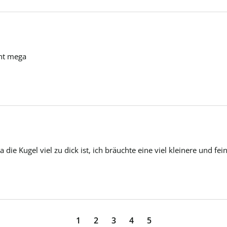
ht mega 
a die Kugel viel zu dick ist, ich bräuchte eine viel kleinere und fe
1
2
3
4
5