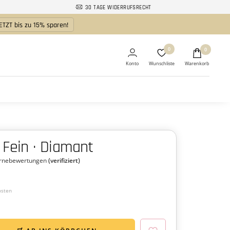
30 TAGE WIDERRUFSRECHT
ETZT bis zu 15% sparen!
0
0
· Fein · Diamant
ernebewertungen
(verifiziert)
osten