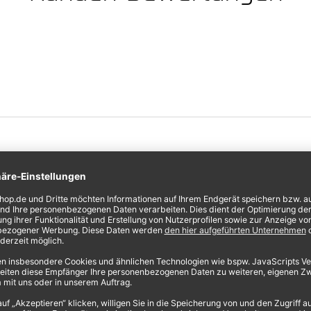
r vorbereiteten Nagelhaut, das hat ganz gut geklappt, erfordert 