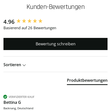
Kunden-Bewertungen
4.96
New content loaded
Basierend auf 26 Bewertungen
Bewertung schreiben
Sortieren
Produktbewertungen
VERIFIZIERTER KAUF
Bettina G
Backnang, Deutschland