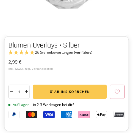
Blumen Overlays · Silber
26 Sternebewertungen
(verifiziert)
Angebotspreis
2,99 €
inkl. MwSt. zzgl. Versandkosten
🛒 AB INS KÖRBCHEN
Menge
Menge
verringern
erhöhen
Auf Lager
-
in 2-3 Werktagen bei dir*