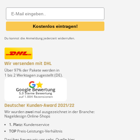
Email
Kostenlos eintragen!
Du kannst die Anmeldung jederzeit widerrufen.
Wir versenden mit DHL
Über 97% der Pakete werden in
1 bis 2 Werktagen zugestellt (DE).
Google Bewertung
5,0 Sterne Bewertung
auf 1.884 Rezensionen
Deutscher Kunden-Award 2021/22
Wir wurden
zwei
mal ausgezeichnet in der Branche:
Nageldesign Online-Shops
1. Platz:
Kundenservice
TOP
Preis-Leistungs-Verhältnis
Darüber freuen wir uns sehr. Quelle
hier