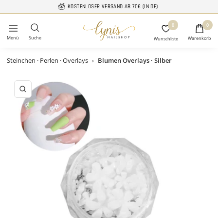
Direkt
KOSTENLOSER VERSAND AB 70€ (IN DE)
zum
Lynis-
0
Inhalt
0
Navigation
Nailshop
Steinchen · Perlen · Overlays
›
Blumen Overlays · Silber
Zoom