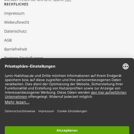
RECHTLICHES
Impressum
Widerufsrecht
Datenschutz
AGB
Barriefreiheit
Barriere-Einstellungen
2026 Lynis-Nailshop.de | Alle Rechte vorbehalten | Dein Nailshop für Nageldesign
Produkte
*Gilt für Lieferungen innerhalb Deutschlands, Lieferzeiten für andere Länder
entnehmen Sie bitte der Schaltfläche mit den Versandinformationen.
*Alle Preise verstehen sich inklusive Mehrwertsteuer und zzgl. Versandkosten
Wir akzeptieren
Du findest bei uns alles im Bereich
UV-Gele
|
Shellac
|
Acryl
|
Nailart