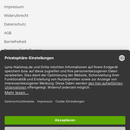
Impressum
Widerufsrecht
Datenschutz
AGB
Barriefreiheit
Barriere-Einstellungen
2026 Lynis-Nailshop.de | Alle Rechte vorbehalten | Dein Nailshop für Nageldesign
Produkte
*Gilt für Lieferungen innerhalb Deutschlands, Lieferzeiten für andere Länder
entnehmen Sie bitte der Schaltfläche mit den Versandinformationen.
*Alle Preise verstehen sich inklusive Mehrwertsteuer und zzgl. Versandkosten
Wir akzeptieren
Du findest bei uns alles im Bereich
UV-Gele
|
Shellac
|
Acryl
|
Nailart