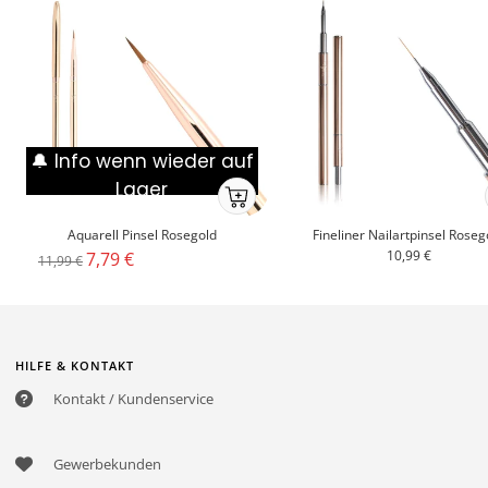
🔔 Info wenn wieder auf
Lager
Ab
ins
Aquarell Pinsel Rosegold
Fineliner Nailartpinsel Roseg
Körbchenmobile-
Angebotspreis
Angebotspreis
10,99 €
7,79 €
Regulärer
Du sparst
4,20 €
11,99 €
atc
Preis
HILFE & KONTAKT
Kontakt / Kundenservice
Gewerbekunden