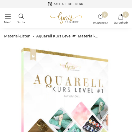
Direkt
KAUF AUF RECHNUNG
zum
Lynis-
0
0
Inhalt
Navigation
Nailshop
Material-Listen
›
Aquarell Kurs Level #1 Material-...