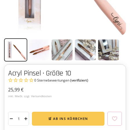
Acryl Pinsel · Größe 10
0 Sternebewertungen
(verifiziert)
Angebotspreis
25,99 €
inkl. MwSt. zzgl. Versandkosten
🛒 AB INS KÖRBCHEN
Menge
Menge
verringern
erhöhen