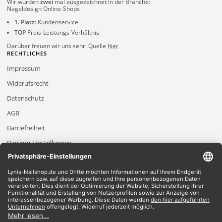
Wir wurden
zwei
mal ausgezeichnet in der Branche:
Nageldesign Online-Shops
1. Platz:
Kundenservice
TOP
Preis-Leistungs-Verhältnis
Darüber freuen wir uns sehr. Quelle
hier
RECHTLICHES
Impressum
Widerufsrecht
Datenschutz
AGB
Barriefreiheit
Barriere-Einstellungen
2026 Lynis-Nailshop.de | Alle Rechte vorbehalten | Dein Nailshop für Nageldesign
Produkte
*Gilt für Lieferungen innerhalb Deutschlands, Lieferzeiten für andere Länder
entnehmen Sie bitte der Schaltfläche mit den Versandinformationen.
*Alle Preise verstehen sich inklusive Mehrwertsteuer und zzgl. Versandkosten
Wir akzeptieren