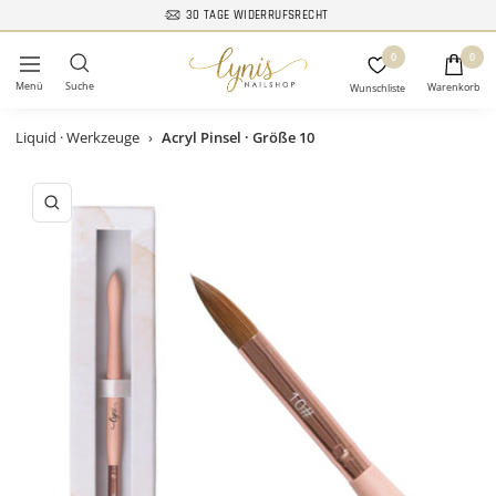
Direkt
30 TAGE WIDERRUFSRECHT
zum
Lynis-
0
Inhalt
0
Navigation
Nailshop
Liquid · Werkzeuge
›
Acryl Pinsel · Größe 10
Zoom