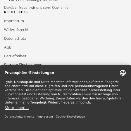
Darüber freuen wir uns sehr. Quelle
hier
RECHTLICHES
Impressum
Widerufsrecht
Datenschutz
AGB
Barriefreiheit
Barriere-Einstellungen
2026 Lynis-Nailshop.de | Alle Rechte vorbehalten | Dein Nailshop für Nageldesign
Produkte
*Gilt für Lieferungen innerhalb Deutschlands, Lieferzeiten für andere Länder
entnehmen Sie bitte der Schaltfläche mit den Versandinformationen.
*Alle Preise verstehen sich inklusive Mehrwertsteuer und zzgl. Versandkosten
Wir akzeptieren
Du findest bei uns alles im Bereich
UV-Gele
|
Shellac
|
Acryl
|
Nailart