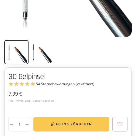
3D Gelpinsel
54 Sternebewertungen
(verifiziert)
Angebotspreis
7,99 €
inkl. MwSt. zzgl. Versandkosten
🛒 AB INS KÖRBCHEN
Menge
Menge
verringern
erhöhen