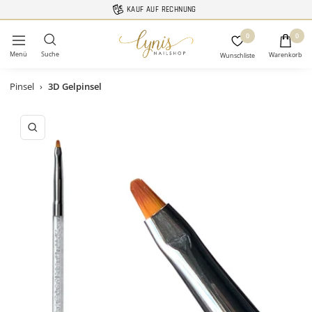
Direkt
KAUF AUF RECHNUNG
zum
Lynis-
0
Inhalt
0
Navigation
Nailshop
Pinsel
›
3D Gelpinsel
Zoom