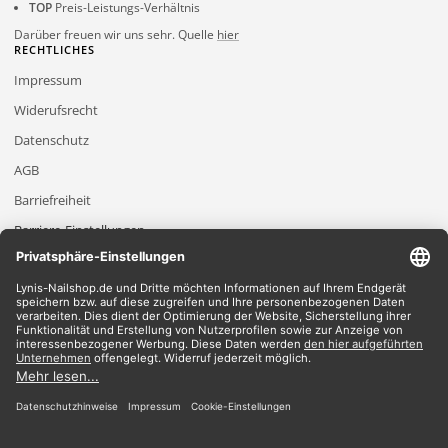
TOP
Preis-Leistungs-Verhältnis
Darüber freuen wir uns sehr. Quelle
hier
RECHTLICHES
Impressum
Widerufsrecht
Datenschutz
AGB
Barriefreiheit
Barriere-Einstellungen
2026 Lynis-Nailshop.de | Alle Rechte vorbehalten | Dein Nailshop für Nageldesign
Produkte
*Gilt für Lieferungen innerhalb Deutschlands, Lieferzeiten für andere Länder
entnehmen Sie bitte der Schaltfläche mit den Versandinformationen.
*Alle Preise verstehen sich inklusive Mehrwertsteuer und zzgl. Versandkosten
Wir akzeptieren
Du findest bei uns alles im Bereich
UV-Gele
|
Shellac
|
Acryl
|
Nailart