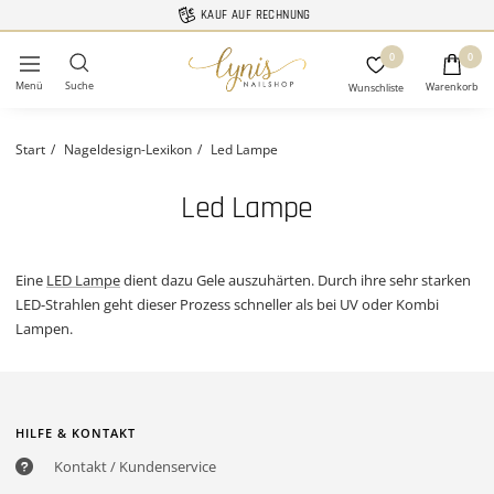
Direkt
KAUF AUF RECHNUNG
zum
Lynis-
0
Inhalt
0
Navigation
Nailshop
Start
Nageldesign-Lexikon
Led Lampe
Led Lampe
Eine
LED Lampe
dient dazu Gele auszuhärten. Durch ihre sehr starken
LED-Strahlen geht dieser Prozess schneller als bei UV oder Kombi
Lampen.
HILFE & KONTAKT
Kontakt / Kundenservice