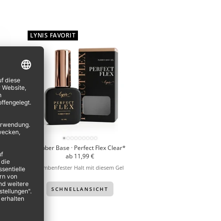
LYNIS FAVORIT
*
Rubber Base · Perfect Flex Clear*
Angebotspreis
ab 11,99 €
bombenfester Halt mit diesem Gel
SCHNELLANSICHT