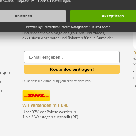
Melde dich zu meinen kostenlosen E-Mail Programm an
und profitiere von Nageldesign Tipps und Videos,
exklusiven Angeboten und Rabatten für alle Anmelder..
D
Email
W
d
Kostenlos eintragen!
ungen
n
Du kannst die Anmeldung jederzeit widerrufen.
D
n
Wir versenden mit DHL
Über 97% der Pakete werden in
1 bis 2 Werktagen zugestellt (DE).