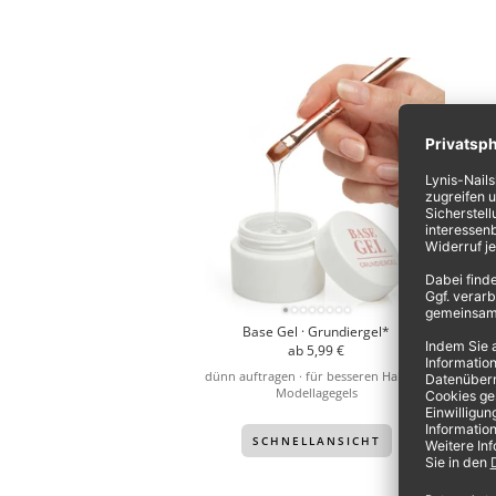
Base Gel · Grundiergel*
Angebotspreis
ab 5,99 €
dünn auftragen · für besseren Halt des
Modellagegels
SCHNELLANSICHT