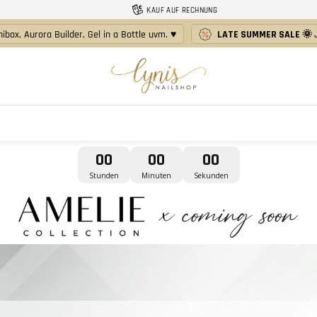
KAUF AUF RECHNUNG
nibox, Aurora Builder, Gel in a Bottle uvm. ♥️
LATE SUMMER SALE 🌞
Lynis-
Nailshop
00
00
00
Stunden
Minuten
Sekunden