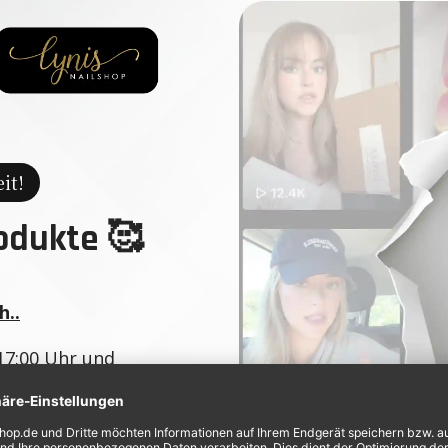
it!
odukte 🥰
h..
17:00 Uhr und
ox 🤫