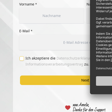
Vorname
Nachname
*
*
E-Mail
*
Ich akzeptiere die
Datenschutzerklärung
und stim
Informationsverarbeitungsvertrag
zu.
Next
xoxo Amelie,
Danke für den Support