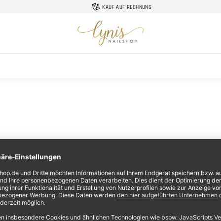
KAUF AUF RECHNUNG
Lynis-
Nailshop
Melde dich zu meinen kostenlosen E-Mail Programm an
und profitiere von Nageldesign Tipps und Videos,