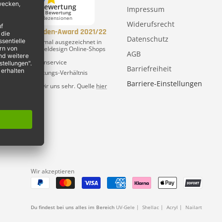
Google Bewertung
Impressum
5,0 Sterne Bewertung
auf 1.884 Rezensionen
Widerufsrecht
eutscher Kunden-Award 2021/22
Datenschutz
ir wurden
zwei
mal ausgezeichnet in
er Branche: Nageldesign Online-Shops
AGB
1. Platz:
Kundenservice
Barriefreiheit
TOP
Preis-Leistungs-Verhältnis
Barriere-Einstellungen
arüber freuen wir uns sehr. Quelle
hier
Wir akzeptieren
Du findest bei uns alles im Bereich
UV-Gele
|
Shellac
|
Acryl
|
Nailart