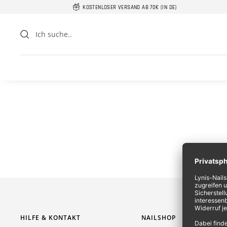
Direkt
KOSTENLOSER VERSAND AB 70€ (IN DE)
zum
Inhalt
4,8
Rating
17.009
Bewertungen
HILFE & KONTAKT
NAILSHOP