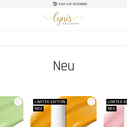
KAUF AUF RECHNUNG
Lynis-
Nailshop
Neu
LIMITED EDITION
LIMITED E
NEU
NEU