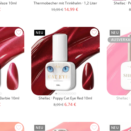
 Glaze 10ml
Thermobecher mit Trinkhalm · 1,2 Liter
Shellac · 
otspreis
Angebotspreis
€
14,99 €
Regulärer
R
19,99 €
8
Preis
P
NEU
NEU
AUSVERKA
 Barbie 10ml
Shellac · Poppy Cat Eye Red 10ml
Shellac 
otspreis
Angebotspreis
€
6,74 €
Regulärer
R
8,99 €
8
Preis
P
NEU
NEU