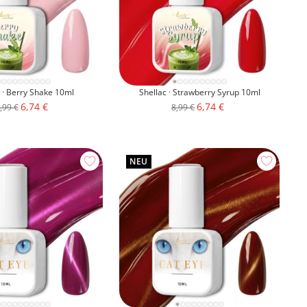
 · Berry Shake 10ml
Shellac · Strawberry Syrup 10ml
Angebotspreis
Angebotspreis
6,74 €
6,74 €
egulärer
Regulärer
,99 €
8,99 €
reis
Preis
NEU