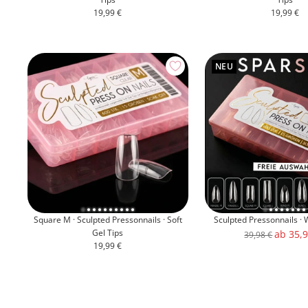
Angebotspreis
Angebots
19,99 €
19,99 €
NEU
Square M · Sculpted Pressonnails · Soft
Sculpted Pressonnails ·
Gel Tips
Angebo
ab 35,9
Regulärer
39,98 €
Angebotspreis
19,99 €
Preis