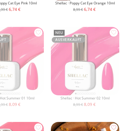
Poppy Cat Eye Pink 10ml
Shellac · Poppy Cat Eye Orange 10ml
Angebotspreis
Angebotspreis
6,74 €
6,74 €
egulärer
Regulärer
,99 €
8,99 €
reis
Preis
NEU
UFT
AUSVERKAUFT
· Hot Summer 01 10ml
Shellac · Hot Summer 02 10ml
Angebotspreis
Angebotspreis
8,09 €
8,09 €
egulärer
Regulärer
,99 €
8,99 €
reis
Preis