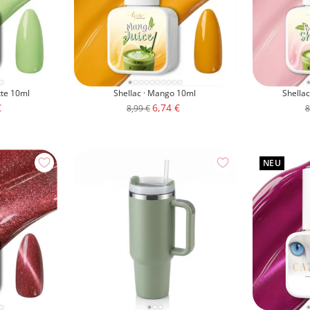
tte 10ml
Shellac · Mango 10ml
Shellac
otspreis
Angebotspreis
€
6,74 €
Regulärer
R
8,99 €
8
Preis
P
NEU