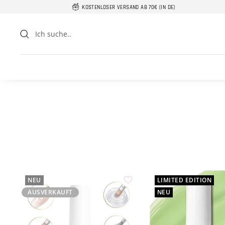
Direkt
KOSTENLOSER VERSAND AB 70€ (IN DE)
zum
Inhalt
NEU
LIMITED EDITION
AUSVERKAUFT
NEU