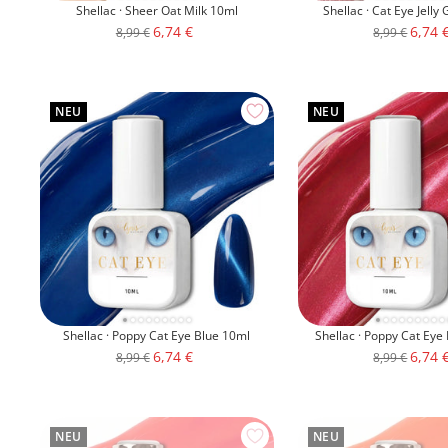
Shellac · Sheer Oat Milk 10ml
Shellac · Cat Eye Jelly
Angebotspreis
Angeb
6,74 €
6,74 
Regulärer
Regulärer
8,99 €
8,99 €
Preis
Preis
NEU
NEU
Shellac · Poppy Cat Eye Blue 10ml
Shellac · Poppy Cat Eye
Angebotspreis
Angeb
6,74 €
6,74 
Regulärer
Regulärer
8,99 €
8,99 €
Preis
Preis
NEU
NEU