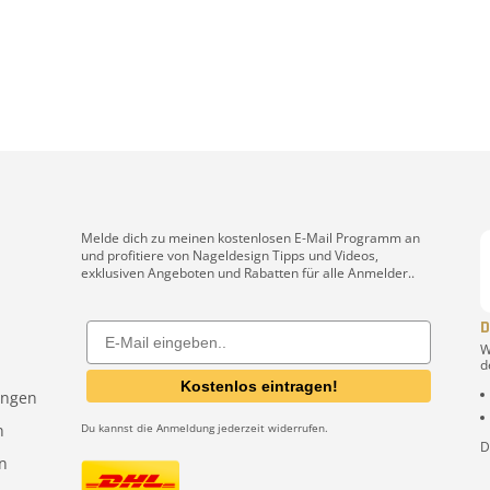
Melde dich zu meinen kostenlosen E-Mail Programm an
und profitiere von Nageldesign Tipps und Videos,
exklusiven Angeboten und Rabatten für alle Anmelder..
D
Email
W
d
Kostenlos eintragen!
ungen
n
Du kannst die Anmeldung jederzeit widerrufen.
D
n