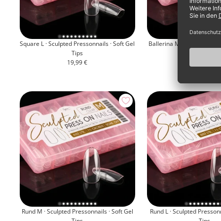
Square L · Sculpted Pressonnails · Soft Gel
Ballerina M · Sculpted Pres
Tips
Gel Tips
Angebotspreis
Angebots
19,99 €
19,99 €
Rund M · Sculpted Pressonnails · Soft Gel
Rund L · Sculpted Pressonn
Tips
Tips