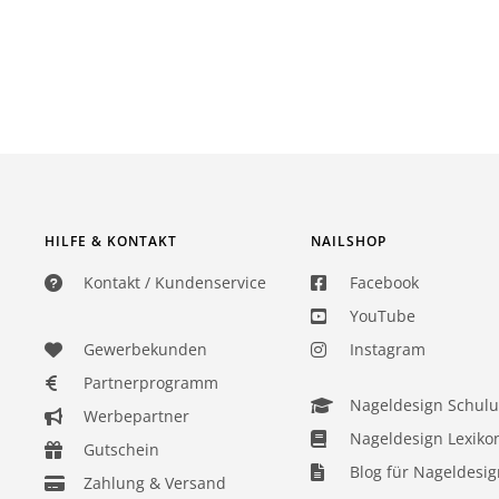
4,8
Rating
17.009
Bewertungen
HILFE & KONTAKT
NAILSHOP
Versand & Lieferung
Kontakt / Kundenservice
Facebook
YouTube
Liefermethoden
Postdienst
Gewerbekunden
Instagram
Partnerprogramm
Nageldesign Schul
Werbepartner
Sarah D
Nageldesign Lexiko
Verifizierter Kunde
Gutschein
Immer wieder zufrieden mit den Produkten!
Blog für Nageldesig
Zahlung & Versand
Düsseldorf, DE,
4.8.2026