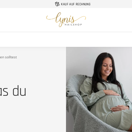
KAUF AUF RECHNUNG
Lynis-
Nailshop
n solltest
as du