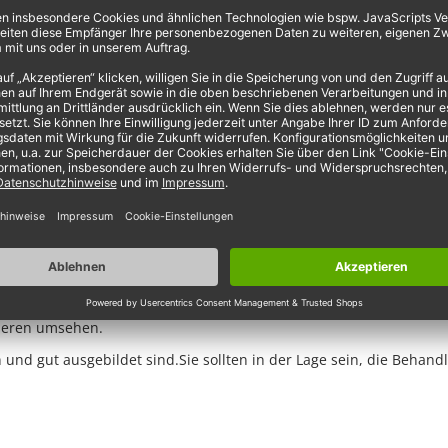
 Nägel stärkt und pflegt, kann eine gute Alternative sein. Verw
twickelt wurden, die natürlichen Nägel zu stärken und zu schützen
ein gesundes Aussehen zu verleihen.
chtigen Nagelstudios entscheidend. Hier sind einige Tipps, um sich
organisiert ist. Die Werkzeuge sollten sterilisiert und die Arbeits
ragen zu den verwendeten Produkten zu beantworten und dir die Inh
nderen umsehen.
n und gut ausgebildet sind.Sie sollten in der Lage sein, die Behan