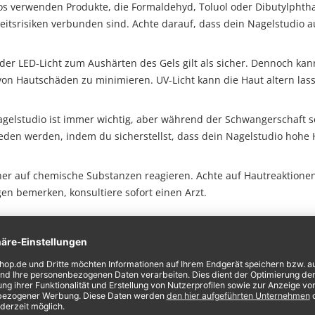
os verwenden Produkte, die Formaldehyd, Toluol oder Dibutylphtha
srisiken verbunden sind. Achte darauf, dass dein Nagelstudio auf
der LED-Licht zum Aushärten des Gels gilt als sicher. Dennoch k
n Hautschäden zu minimieren. UV-Licht kann die Haut altern lasse
lstudio ist immer wichtig, aber während der Schwangerschaft sol
en werden, indem du sicherstellst, dass dein Nagelstudio hohe H
 auf chemische Substanzen reagieren. Achte auf Hautreaktionen 
en bemerken, konsultiere sofort einen Arzt.
 Gelnägeln vermeiden möchtest, gibt es auch andere Möglichkeit