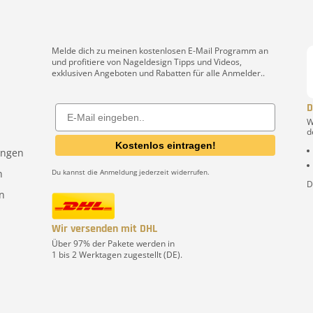
Melde dich zu meinen kostenlosen E-Mail Programm an
und profitiere von Nageldesign Tipps und Videos,
exklusiven Angeboten und Rabatten für alle Anmelder..
D
Email
W
d
Kostenlos eintragen!
ungen
n
Du kannst die Anmeldung jederzeit widerrufen.
D
n
Wir versenden mit DHL
Über 97% der Pakete werden in
1 bis 2 Werktagen zugestellt (DE).